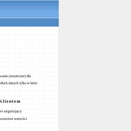
owanie (urzyteczne) dla
tkich danych tylko te które
Klientem
ces angażujący
noszenia wartości