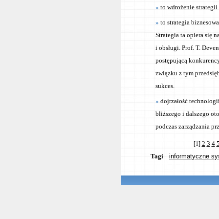
to wdrożenie strategi
to strategia biznesow
Strategia ta opiera się 
i obsługi. Prof. T. De
postępującą konkurency
związku z tym przedsięb
sukces.
dojrzałość technologi
bliższego i dalszego o
podczas zarządzania pr
2
3
4
[1]
Tagi
informatyczne sy