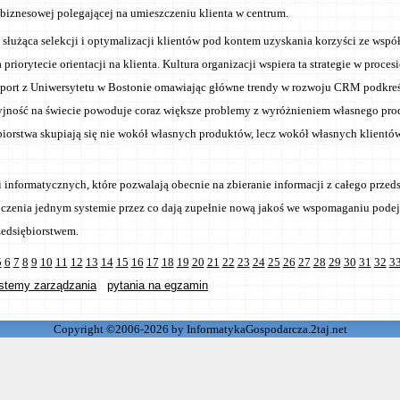
i biznesowej polegającej na umieszczeniu klienta w centrum.
a służąca selekcji i optymalizacji klientów pod kontem uzyskania korzyści ze wspó
na priorytecie orientacji na klienta. Kultura organizacji wspiera ta strategie w proce
venport z Uniwersytetu w Bostonie omawiając główne trendy w rozwoju CRM podkreś
jność na świecie powoduje coraz większe problemy z wyróżnieniem własnego prod
iorstwa skupiają się nie wokół własnych produktów, lecz wokół własnych klientów
i informatycznych, które pozwalają obecnie na zbieranie informacji z całego przed
toczenia jednym systemie przez co dają zupełnie nową jakoś we wspomaganiu pode
zedsiębiorstwem.
5
6
7
8
9
10
11
12
13
14
15
16
17
18
19
20
21
22
23
24
25
26
27
28
29
30
31
32
3
stemy zarządzania
pytania na egzamin
Copyright ©2006-2026 by InformatykaGospodarcza.2taj.net