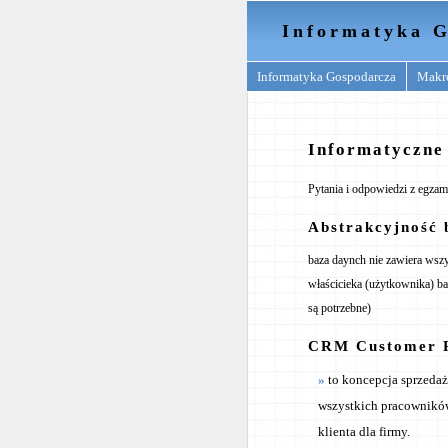
Informatyka G
Informatyka Gospodarcza
Makr
Informatyczne 
Pytania i odpowiedzi z egzam
Abstrakcyjność 
baza daynch nie zawiera wszys
właścicieka (użytkownika) ba
są potrzebne)
CRM Customer Re
to koncepcja sprzedaż
wszystkich pracowników
klienta dla firmy.