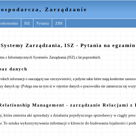
ospodarcza, Zarządzanie
oekonomia
ISZ
Pytania
ZIM
Systemy Zarządzania, ISZ - Pytania na egzamin
inu z Informatycznych Systemów Zarządzania (ISZ) z lat poprzednich.
baz danych
tkich informacji o otaczającej nas rzeczywistości, a jedynie takie które mają konkretne zastos
zy danych np: (Polega ona na tym iż w rejestrze danych o pracowniku nie zamieszcza się wszys
lationship Management - zarządzanie Relacjami z 
y, która zmienia akt sprzedaży z działania pojedynczego sprzedawcy w ciągły pro
. To sztuka wykorzystywania informacji o kliencie do budowania lojalności i pod