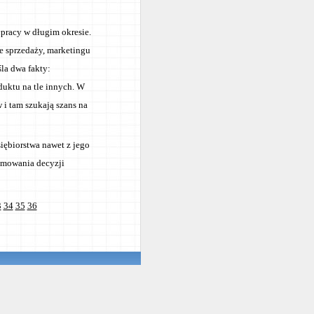
łpracy w długim okresie.
sie sprzedaży, marketingu
la dwa fakty:
uktu na tle innych. W
 i tam szukają szans na
siębiorstwa nawet z jego
jmowania decyzji
3
34
35
36