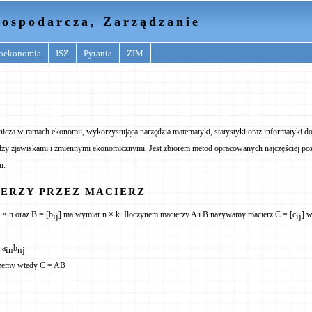
ospodarcza, Zarządzanie
oekonomia
ISZ
Pytania
ZIM
cza w ramach ekonomii, wykorzystująca narzędzia matematyki, statystyki oraz informatyki d
y zjawiskami i zmiennymi ekonomicznymi. Jest zbiorem metod opracowanych najczęściej poz
u.
ERZY PRZEZ MACIERZ
× n oraz B = [b
] ma wymiar n × k. Iloczynem macierzy A i B nazywamy macierz C = [c
] w
ij
ij
 a
b
in
nj
Piszemy wtedy C = AB