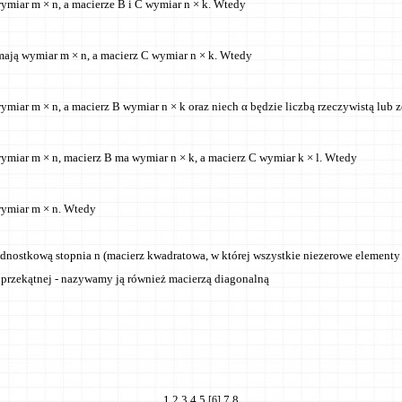
ymiar m × n, a macierze B i C wymiar n × k. Wtedy
mają wymiar m × n, a macierz C wymiar n × k. Wtedy
ymiar m × n, a macierz B wymiar n × k oraz niech α będzie liczbą rzeczywistą lub
ymiar m × n, macierz B ma wymiar n × k, a macierz C wymiar k × l. Wtedy
wymiar m × n. Wtedy
ednostkową stopnia n (macierz kwadratowa, w której wszystkie niezerowe elementy
j przekątnej - nazywamy ją również macierzą diagonalną
1
2
3
4
5
7
8
[6]