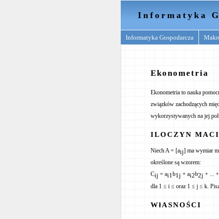
Informatyka G
Informatyka Gospodarcza
Makr
Ekonometria
Ekonometria to nauka pomocni
związków zachodzących międz
wykorzystywanych na jej pol
ILOCZYN MACI
Niech A = [a
] ma wymiar m 
ij
określone są wzorem:
C
= a
b
+ a
b
+ ... +
ij
i1
1j
i2
2j
dla 1 ≤ i ≤ oraz 1 ≤ j ≤ k. 
WłASNOŚCI