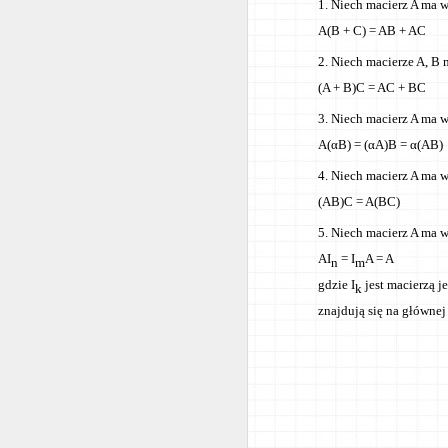
Niech macierz A ma w
A(B + C) = AB + AC
Niech macierze A, B 
(A + B)C = AC + BC
Niech macierz A ma w
A(αB) = (αA)B = α(AB)
Niech macierz A ma w
(AB)C = A(BC)
Niech macierz A ma 
AI
= I
A = A
n
m
gdzie I
jest macierzą j
k
znajdują się na główne