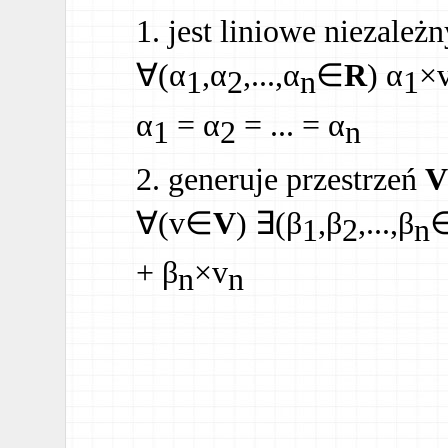
jest liniowe niezależn
∀(α
,α
,...,α
∈
R
) α
×
1
2
n
1
α
= α
= ... = α
1
2
n
generuje przestrzeń
V
∀(v∈
V
) ∃(β
,β
,...,β
1
2
n
+ β
×v
n
n