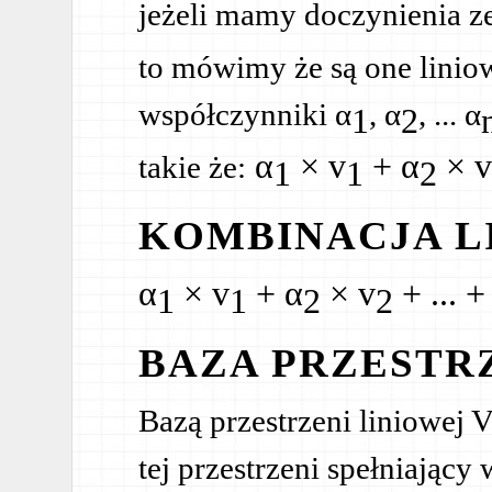
jeżeli mamy doczynienia z
to mówimy że są one liniowo
współczynniki α
, α
, ... α
1
2
α
× v
+ α
× v
takie że:
1
1
2
KOMBINACJA L
α
× v
+ α
× v
+ ... +
1
1
2
2
BAZA PRZESTR
Bazą przestrzeni liniowej
tej przestrzeni spełniający