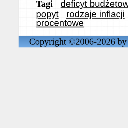
deficyt budżeto
Tagi
popyt
rodzaje inflacji
procentowe
Copyright ©2006-2026 by 