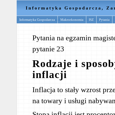
Informatyka Gospodarcza, Za
Informatyka Gospodarcza
Makroekonomia
ISZ
Pytania
Pytania na egzamin magister
pytanie 23
Rodzaje i sposob
inflacji
Inflacja to stały wzrost p
na towary i usługi nabywan
Stopa inflacji jest procen