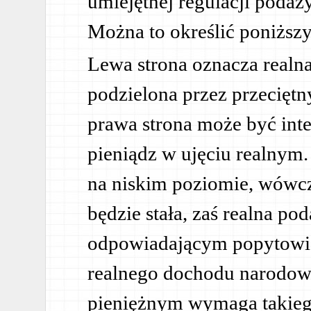
umiejętnej regulacji podaż
Można to określić poniżs
Lewa strona oznacza realn
podzielona przez przecięt
prawa strona może być int
pieniądz w ujęciu realnym. J
na niskim poziomie, wówcz
będzie stała, zaś realna po
odpowiadającym popytowi
realnego dochodu narodo
pieniężnym wymaga takieg