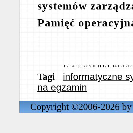
systemów zarządz
Pamięć operacyjn
1
2
3
4
5
7
8
9
10
11
12
13
14
15
16
17
[6]
informatyczne s
Tagi
na egzamin
Copyright ©2006-2026 by 