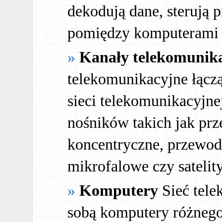
dekodują dane, sterują
pomiędzy komputerami i
Kanały telekomunika
telekomunikacyjne łącz
sieci telekomunikacyjne
nośników takich jak pr
koncentryczne, przewo
mikrofalowe czy satelit
Komputery
Sieć tele
sobą komputery różnego