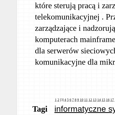
które sterują pracą i zar
telekomunikacyjnej . P
zarządzające i nadzoruj
komputerach mainframe,
dla serwerów sieciowyc
komunikacyjne dla mik
1
2
4
5
6
7
8
9
10
11
12
13
14
15
16
17
[3]
informatyczne s
Tagi