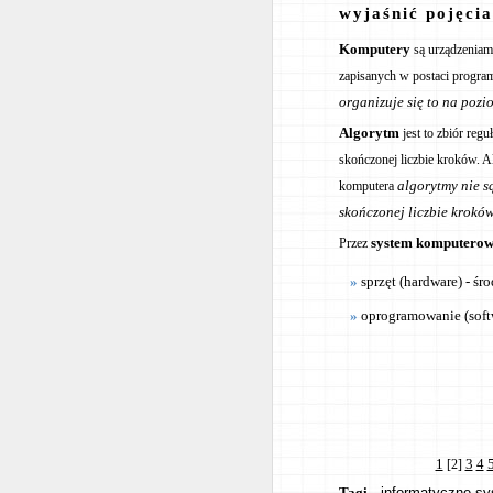
wyjaśnić pojęci
Komputery
są urządzeniam
zapisanych w postaci progr
organizuje się to na poz
Algorytm
jest to zbiór reg
skończonej liczbie kroków.
algorytmy nie s
komputera
skończonej liczbie krokó
system komputero
Przez
sprzęt (hardware) - śr
oprogramowanie (soft
1
3
4
[2]
Tagi
informatyczne sy