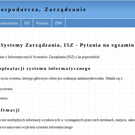
ospodarcza, Zarządzanie
oekonomia
ISZ
Pytania
ZIM
Systemy Zarządzania, ISZ - Pytania na egzamin
inu z Informatycznych Systemów Zarządzania (ISZ) z lat poprzednich.
ksploatacji systemu informatycznego
u życia systemu, którego głównym celem jest realizacja zadańużytkownika. Składa się z:
systemu
wania
nfrmacji
rcom niezbędnych informacji wynikowych w wymaganych przez nich terminach, miejscu, zakres
 bywa nazywane wyjściem systemu informatycznego