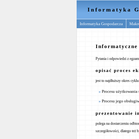
Informatyka G
Informatyka Gospodarcza
Makr
Informatyczne 
Pytania i odpowiedzi z egzam
opisać proces e
jest to najdłuższy okres cykl
Procesu użytkowania 
Procesu jego obsługi
prezentowanie i
polega na dostarczeniu odbio
szczegółowości, dlatego też