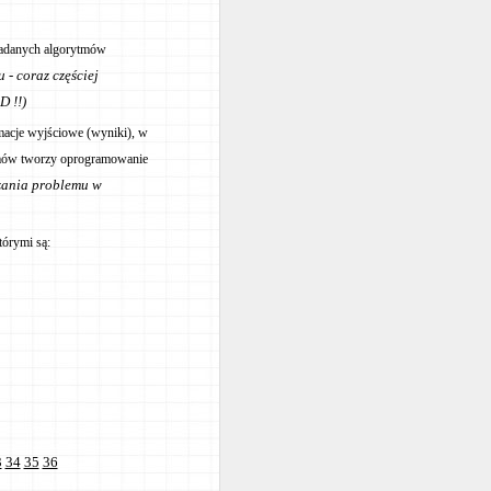
 zadanych algorytmów
- coraz częściej
D !!)
rmacje wyjściowe (wyniki), w
amów tworzy oprogramowanie
ązania problemu w
órymi są:
3
34
35
36