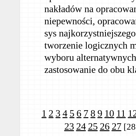
nakładów na opracowani
niepewności, opracowa
sys najkorzystniejsze
tworzenie logicznych m
wyboru alternatywnych 
zastosowanie do obu kla
1
2
3
4
5
6
7
8
9
10
11
1
23
24
25
26
27
[28