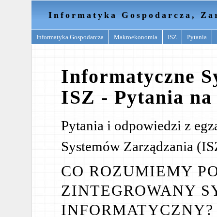
Informatyka Gospodarcza, Za
Informatyka Gospodarcza
Makroekonomia
ISZ
Pytania
Informatyczne S
ISZ - Pytania na
Pytania i odpowiedzi z eg
Systemów Zarządzania (ISZ
CO ROZUMIEMY PO
ZINTEGROWANY S
INFORMATYCZNY?