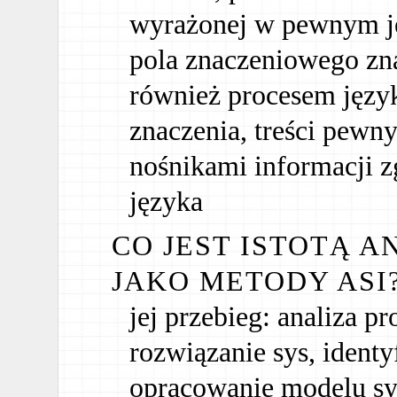
wyrażonej w pewnym ję
pola znaczeniowego zn
również procesem języ
znaczenia, treści pew
nośnikami informacji z
języka
CO JEST ISTOTĄ A
JAKO METODY ASI
jej przebieg: analiza pr
rozwiązanie sys, ident
opracowanie modelu sys