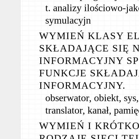
t. analizy ilościowo-jak
symulacyjn
WYMIEŃ KLASY E
SKŁADAJĄCE SIĘ 
INFORMACYJNY SP
FUNKCJE SKŁADAJ
INFORMACYJNY.
obserwator, obiekt, sys
translator, kanał, pami
WYMIEŃ I KRÓTK
RODZAJE SIECI T