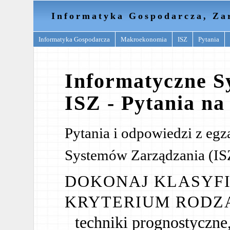
Informatyka Gospodarcza, Za
Informatyka Gospodarcza
Makroekonomia
ISZ
Pytania
Informatyczne S
ISZ - Pytania na
Pytania i odpowiedzi z eg
Systemów Zarządzania (ISZ
DOKONAJ KLASYFI
KRYTERIUM RODZ
techniki prognostyczne, 