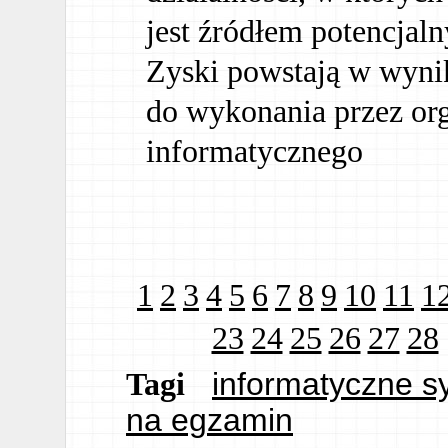
jest źródłem potencjaln
Zyski powstają w wynik
do wykonania przez or
informatycznego
1
2
3
4
5
6
7
8
9
10
11
1
23
24
25
26
27
28
informatyczne s
Tagi
na egzamin