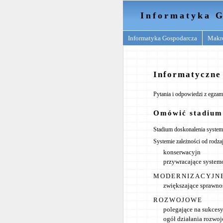
Informatyka G
Informatyka Gospodarcza
Makr
Informatyczne 
Pytania i odpowiedzi z egzam
Omówić stadium 
Stadium doskonalenia system
Systemie zależności od rodza
konserwacyjn
przywracające system
MODERNIZACYJN
zwiększające sprawno
ROZWOJOWE
polegające na sukcesy
ogół działania rozwoj