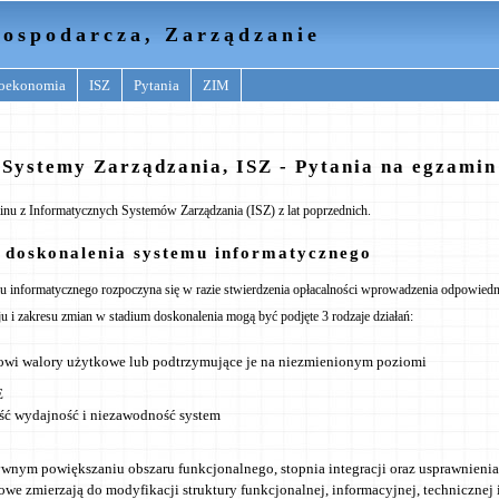
ospodarcza, Zarządzanie
oekonomia
ISZ
Pytania
ZIM
Systemy Zarządzania, ISZ - Pytania na egzamin
inu z Informatycznych Systemów Zarządzania (ISZ) z lat poprzednich.
doskonalenia systemu informatycznego
u informatycznego rozpoczyna się w razie stwierdzenia opłacalności wprowadzenia odpowiedn
ju i zakresu zmian w stadium doskonalenia mogą być podjęte 3 rodzaje działań:
owi walory użytkowe lub podtrzymujące je na niezmienionym poziomi
E
ść wydajność i niezawodność system
wnym powiększaniu obszaru funkcjonalnego, stopnia integracji oraz usprawnienia 
owe zmierzają do modyfikacji struktury funkcjonalnej, informacyjnej, technicznej 