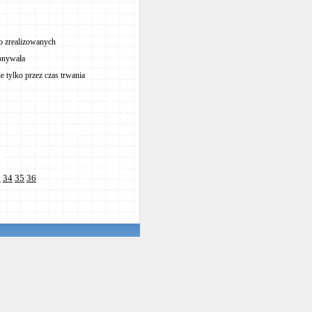
o zrealizowanych
konywała
e tylko przez czas trwania
3
34
35
36