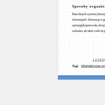
Sposoby organiz
Baza danych systemu (inacze
informacjach. Informacje te g
operację(dysponowała, akcept
rachunku, ale także wiele lat p
1
2
3
4
5
Tagi
informatyczne sy