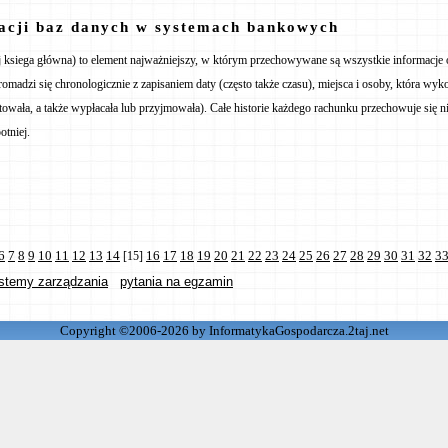
acji baz danych w systemach bankowych
j ksiega główna) to element najważniejszy, w którym przechowywane są wszystkie informacje 
romadzi się chronologicznie z zapisaniem daty (często także czasu), miejsca i osoby, która wy
owała, a także wypłacała lub przyjmowała). Całe historie każdego rachunku przechowuje się ni
otniej.
6
7
8
9
10
11
12
13
14
16
17
18
19
20
21
22
23
24
25
26
27
28
29
30
31
32
3
[15]
stemy zarządzania
pytania na egzamin
Copyright ©2006-2026 by InformatykaGospodarcza.2taj.net