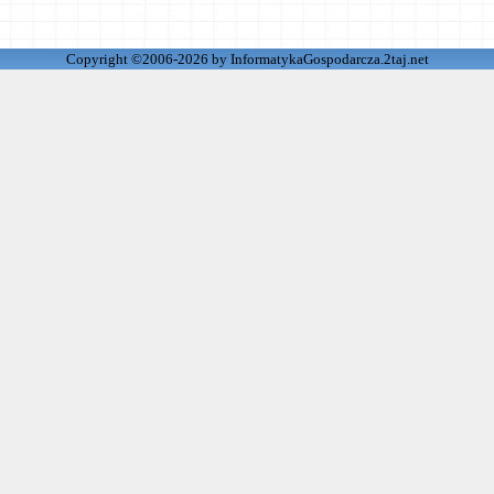
Copyright ©2006-2026 by InformatykaGospodarcza.2taj.net