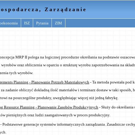
ospodarcza, Zarządzanie
oekonomia
ISZ
Pytania
ZIM
oncepcja MRP II polega na logicznej procedurze określania na podstawie oszacow
 wyrobów oraz obliczenia w oparciu o strukturę wyrobu zapotrzebowania na składn
zenia tych wyrobów.
rements Planning - Planowanie Potrzeb Materiałowych
- Ta metoda powstała pod k
a za zadanie obliczyć dokładną ilość materiałów i terminarz dostaw w taki sposób, b
towi na poszczególne produkty, uwzględniając więcej niż jedną fabrykę.
ng Resource Planning - Planowanie Zasobów Produkcyjnych
- Służy do określania
ków pieniężnych oraz ludzi zaangażowanych w proces produkcyjny.
- Podstawowe generacje systemów informatycznych zarządzania. Zasadnicze cech
ych.