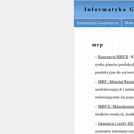
Informatyka G
Informatyka Gospodarcza
Makr
mrp
Koncepcja MRP II
- K
rynku planów produkcji
produkcyjne do wytwor
MRP - Material Requi
sześćdziesiątych i miał
zmieniającemu się popy
MRP II - Manufacturi
środków trwałych, środ
Generacje i cechy ISZ
systemów informatyczn