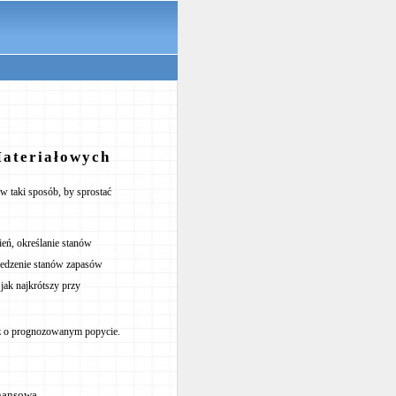
Materiałowych
 w taki sposób, by sprostać
ień, określanie stanów
edzenie stanów zapasów
jak najkrótszy przy
z o prognozowanym popycie.
inansowa