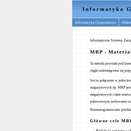
Informatyka G
Informatyka Gospodarcza
Makr
Informatyczne Systemy Zarzą
MRP - Materia
Ta metoda powstała pod koniec
ciągle zmieniającemu się pop
Jest to połączenie w jeden k
magazynowych itp. MRP jest
magazynowych i takie ustawia
jednoczesnym zachowaniu cią
Harmonogramowanie produkcj
Główne cele MR
Redukcja zapasów - ch