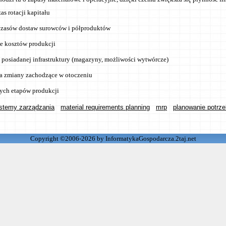
as rotacji kapitału
czasów dostaw surowców i półproduktów
e kosztów produkcji
 posiadanej infrastruktury (magazyny, możliwości wytwórcze)
a zmiany zachodzące w otoczeniu
ych etapów produkcji
stemy zarządzania
material requirements planning
mrp
planowanie potrz
Copyright ©2006-2026 by InformatykaGospodarcza.2taj.net