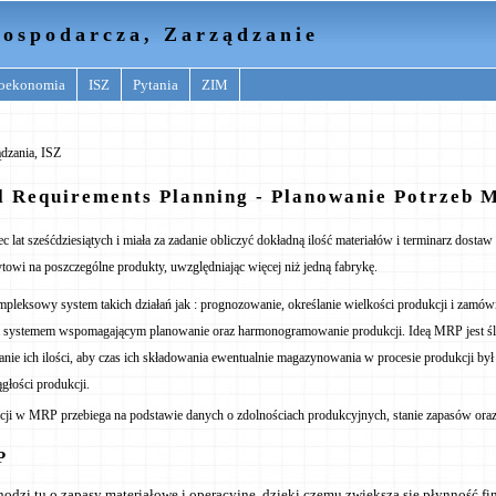
ospodarcza, Zarządzanie
oekonomia
ISZ
Pytania
ZIM
dzania, ISZ
l Requirements Planning - Planowanie Potrzeb 
 lat sześćdziesiątych i miała za zadanie obliczyć dokładną ilość materiałów i terminarz dostaw
ytowi na poszczególne produkty, uwzględniając więcej niż jedną fabrykę.
ompleksowy system takich działań jak : prognozowanie, określanie wielkości produkcji i zamów
 systemem wspomagającym planowanie oraz harmonogramowanie produkcji. Ideą MRP jest śl
nie ich ilości, aby czas ich składowania ewentualnie magazynowania w procesie produkcji był 
głości produkcji.
i w MRP przebiega na podstawie danych o zdolnościach produkcyjnych, stanie zapasów ora
P
odzi tu o zapasy materiałowe i operacyjne, dzięki czemu zwiększa się płynność f