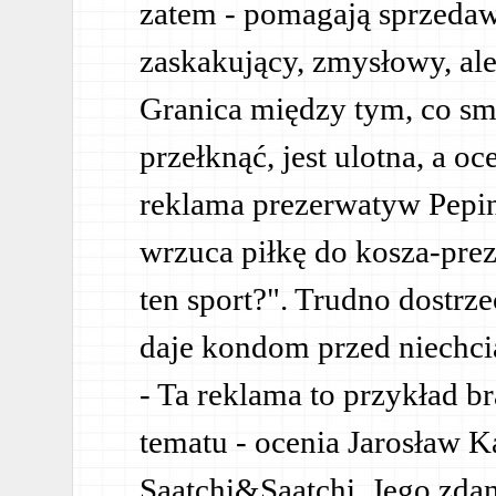
zatem - pomagają sprzeda
zaskakujący, zmysłowy, ale
Granica między tym, co sm
przełknąć, jest ulotna, a o
reklama prezerwatyw Pepin
wrzuca piłkę do kosza-pre
ten sport?". Trudno dostrz
daje kondom przed niechcia
- Ta reklama to przykład b
tematu - ocenia Jarosław K
Saatchi&Saatchi. Jego zda