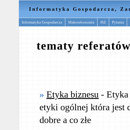
Informatyka Gospodarcza, Za
Informatyka Gospodarcza
Makroekonomia
ISZ
Pytania
tematy referató
Etyka biznesu
- Etyka
etyki ogólnej która jest 
dobre a co złe