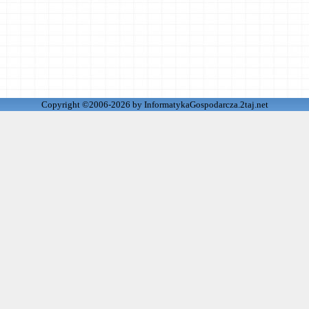
Copyright ©2006-2026 by InformatykaGospodarcza.2taj.net