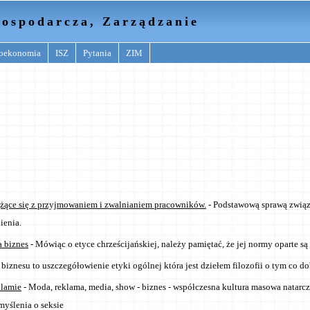
ospodarcza, Zarządzanie
oekonomia
ISZ
Pytania
ZIM
żące się z przyjmowaniem i zwalnianiem pracowników.
- Podstawową sprawą związa
ienia.
a biznes
- Mówiąc o etyce chrześcijańskiej, należy pamiętać, że jej normy oparte s
 biznesu to uszczegółowienie etyki ogólnej która jest dziełem filozofii o tym co do
klamie
- Moda, reklama, media, show - biznes - współczesna kultura masowa natarcz
myślenia o seksie