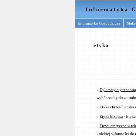
Informatyka G
Informatyka Gospodarcza
Makr
etyka
Dylematy etyczne wią
wybór osoby do zatrudn
Etyka chrześcijańska 
Etyka biznesu
- Etyka
Treści erotyczne w re
ludzkiej skłonności do 