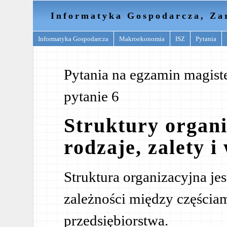
Informatyka Gospodarcza, Za
Informatyka Gospodarcza
Makroekonomia
ISZ
Pytania
Pytania na egzamin magister
pytanie 6
Struktury organi
rodzaje, zalety i
Struktura organizacyjna jes
zależności między częścia
przedsiębiorstwa.