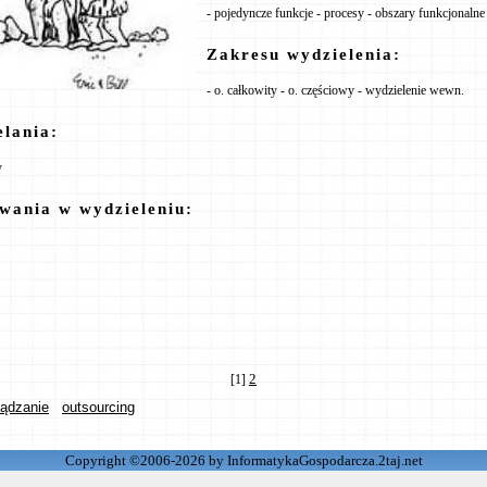
- pojedyncze funkcje - procesy - obszary funkcjonalne
Zakresu wydzielenia:
- o. całkowity - o. częściowy - wydzielenie wewn.
elania:
y
wania w wydzieleniu:
2
[1]
ządzanie
outsourcing
Copyright ©2006-2026 by InformatykaGospodarcza.2taj.net