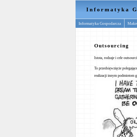
Informatyka G
Informatyka Gospodarcza
Makr
Outsourcing
Istota, rodzaje i cele outsourc
To przedsięwzięcie polegające
realizacji innym podmiotom g