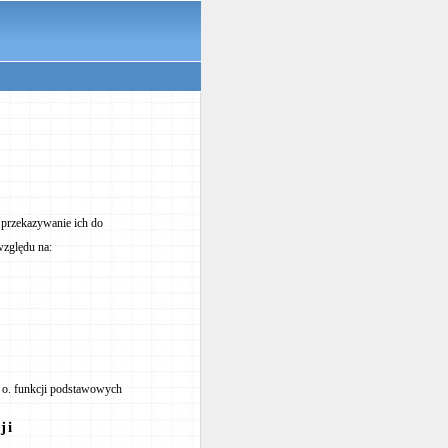
i przekazywanie ich do
względu na:
:
 - o. funkcji podstawowych
ji