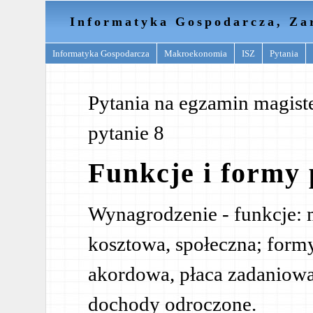
Informatyka Gospodarcza, Za
Informatyka Gospodarcza
Makroekonomia
ISZ
Pytania
Pytania na egzamin magister
pytanie 8
Funkcje i formy 
Wynagrodzenie - funkcje:
kosztowa, społeczna; formy
akordowa, płaca zadaniowa
dochody odroczone.