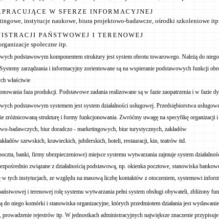
ŁPRACUJĄCE W SFERZE INFORMACYJNEJ
tingowe, instytucje naukowe, biura projektowo-badawcze, ośrodki szkoleniowe itp
NISTRACJI PAŃSTWOWEJ I TERENOWEJ
organizacje społeczne itp.
wych podstawowym komponentem struktury jest system obrotu towarowego. Należą do niego:
. Systemy zarządzania i informacyjny zorientowane są na wspieranie podstawowych funkcji o
ch właściwie
onowania faza produkcji. Podstawowe zadania realizowane są w fazie zaopatrzenia i w fazie dy
wych podstawowym systemem jest system działalności usługowej. Przedsiębiorstwa usługowe 
znie zróżnicowaną strukturę i formy funkcjonowania. Zwróćmy uwagę na specyfikę organizacji i
ktowo-badawczych, biur doradczo - marketingowych, biur turystycznych, zakładów
adów szewskich, krawieckich, jubilerskich, hoteli, restauracji, kin, teatrów itd.
poczta, banki, firmy ubezpieczeniowe) miejsce systemu wytwarzania zajmuje system działalno
ezpośrednio związane z działalnością podstawową, np. okienka pocztowe, stanowiska bankowe
ę w tych instytucjach, ze względu na masową liczbę kontaktów z otoczeniem, systemowi inform
państwowej i terenowej rolę systemu wytwarzania pełni system obsługi obywateli, zbliżony fu
żą do niego komórki i stanowiska organizacyjne, których przedmiotem działania jest wydawani
prowadzenie rejestrów itp. W jednostkach administracyjnych największe znaczenie przypisuje