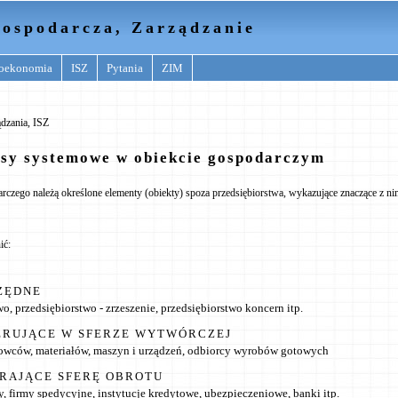
ospodarcza, Zarządzanie
oekonomia
ISZ
Pytania
ZIM
dzania, ISZ
esy systemowe w obiekcie gospodarczym
rczego należą określone elementy (obiekty) spoza przedsiębiorstwa, wykazujące znaczące z ni
ić:
ZĘDNE
o, przedsiębiorstwo - zrzeszenie, przedsiębiorstwo koncern itp.
ERUJĄCE W SFERZE WYTWÓRCZEJ
owców, materiałów, maszyn i urządzeń, odbiorcy wyrobów gotowych
ERAJĄCE SFERĘ OBROTU
y, firmy spedycyjne, instytucje kredytowe, ubezpieczeniowe, banki itp.