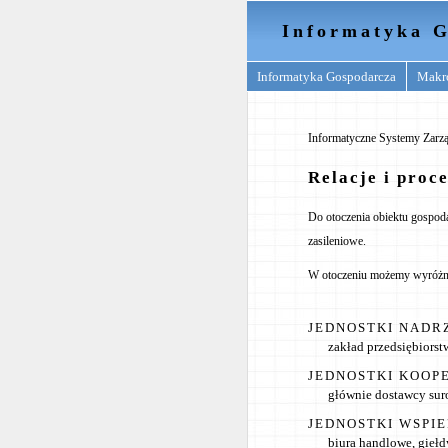
Informatyka G
Informatyka Gospodarcza
Makr
Informatyczne Systemy Zarzą
Relacje i proc
Do otoczenia obiektu gospoda
zasileniowe.
W otoczeniu możemy wyróżn
JEDNOSTKI NADR
zakład przedsiębiorstw
JEDNOSTKI KOOP
głównie dostawcy sur
JEDNOSTKI WSPI
biura handlowe, giełd