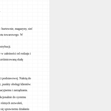
.
 hurtownie, magazyny, sieć
brotu towarowego. W
strybucji.
w zależności od rodzaju i
 zróżnicowaną skalę
ści podstawowej. Należą do
, punkty obsługi klientów.
acyjnemu i zarządzania.
nkcjonalnie do systemu
e różnych zezwoleń,
 się sprawnemu działaniu