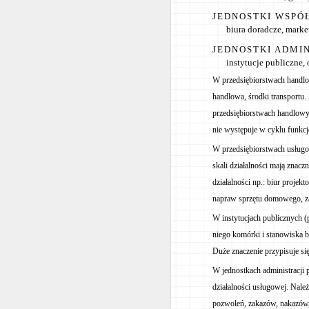
JEDNOSTKI WSPÓ
biura doradcze, marke
JEDNOSTKI ADMI
instytucje publiczne, 
W przedsiębiorstwach handlo
handlowa, środki transportu
przedsiębiorstwach handlowy
nie występuje w cyklu funkcj
W przedsiębiorstwach usługo
skali działalności mają znac
działalności np.: biur proje
napraw sprzętu domowego, zakł
W instytucjach publicznych (
niego komórki i stanowiska b
Duże znaczenie przypisuje si
W jednostkach administracji 
działalności usługowej. Nale
pozwoleń, zakazów, nakazów, 