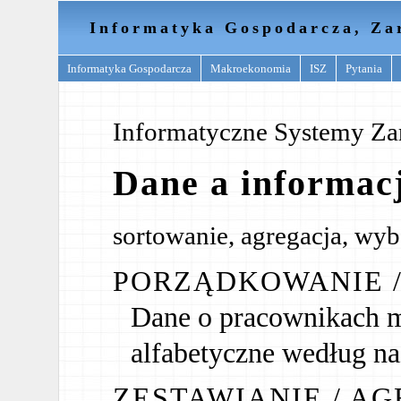
Informatyka Gospodarcza, Za
Informatyka Gospodarcza
Makroekonomia
ISZ
Pytania
Informatyczne Systemy Za
Dane a informac
sortowanie, agregacja, wyb
PORZĄDKOWANIE 
Dane o pracownikach 
alfabetyczne według n
ZESTAWIANIE / A