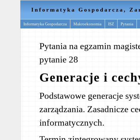
Informatyka Gospodarcza, Za
Informatyka Gospodarcza
Makroekonomia
ISZ
Pytania
Pytania na egzamin magister
pytanie 28
Generacje i cech
Podstawowe generacje sys
zarządzania. Zasadnicze c
informatycznych.
Termin zintegrowany syste