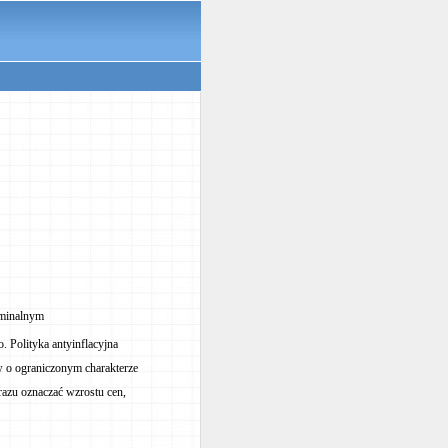
ominalnym
o. Polityka antyinflacyjna
w o ograniczonym charakterze
razu oznaczać wzrostu cen,