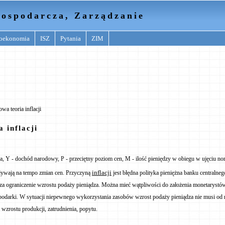
ospodarcza, Zarządzanie
oekonomia
ISZ
Pytania
ZIM
a teoria inflacji
 inflacji
a, Y - dochód narodowy, P - przeciętny poziom cen, M - ilość pieniędzy w obiegu w ujęciu n
inflacji
ływają na tempo zmian cen. Przyczyną
jest błędna polityka pieniężna banku centralneg
a ograniczenie wzrostu podaży pieniądza. Można mieć wątpliwości do założenia monetarystó
podarki. W sytuacji niepewnego wykorzystania zasobów wzrost podaży pieniądza nie musi od 
wzrostu produkcji, zatrudnienia, popytu.