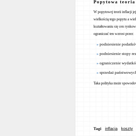
Popytowa teoria 
W popytowej teorii inflacji j
wielkością tego popytu a wi
kształtowaniu się cen rynkowy
ograniczać ten wzrost przez:
podniesienie podatk
podniesienie stopy r
ograniczenie wydatk
sprzedaż państwowyc
Taka polityka może spowodo
Tagi
inflacja
koszty