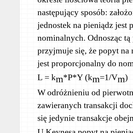
następujący sposób: założ
jednostek na pieniądz jest
nominalnych. Odnosząc tą 
przyjmuje się, że popyt na
jest proporcjonalny do n
L = k
*P*Y (k
=1/V
)
m
m
m
W odróżnieniu od pierwotn
zawieranych transakcji d
się jedynie transakcje obej
U Keynesa popyt na pieni