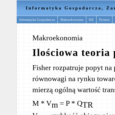
Informatyka Gospodarcza, Za
Informatyka Gospodarcza
Makroekonomia
ISZ
Pytania
Makroekonomia
Ilościowa teoria 
Fisher rozpatruje popyt na
równowagi na rynku towar
mierzą ogólną wartość tran
M * V
= P * Q
m
TR