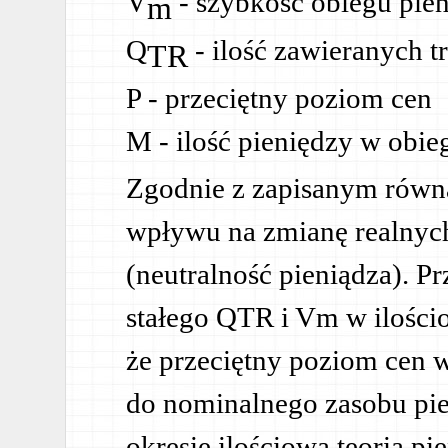
V
- szybkość obiegu pie
m
Q
- ilość zawieranych t
TR
P - przeciętny poziom cen
M - ilość pieniędzy w obi
Zgodnie z zapisanym równ
wpływu na zmianę realnyc
(neutralność pieniądza). P
stałego QTR i Vm w ilościow
że przeciętny poziom cen 
do nominalnego zasobu pi
okresie ilościowa teoria p