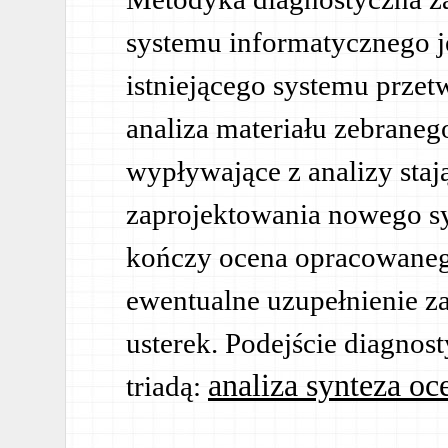
systemu informatycznego jes
istniejącego systemu przet
analiza materiału zebranego
wypływające z analizy stają
zaprojektowania nowego sy
kończy ocena opracowaneg
ewentualne uzupełnienie z
usterek. Podejście diagnos
analiza synteza oc
triadą: