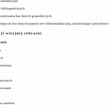
 informacyjne
bibliograficznych
zeszukiwania baz danych gospodarczych
stępu do baz danych poprzez sieć telekomunikacyjną, umożliwiający przesyłanie t
ji wizyjnej (obrazu)
anie
w
ax)
wnetrznej
onicznych
rocesami
ia zasobów