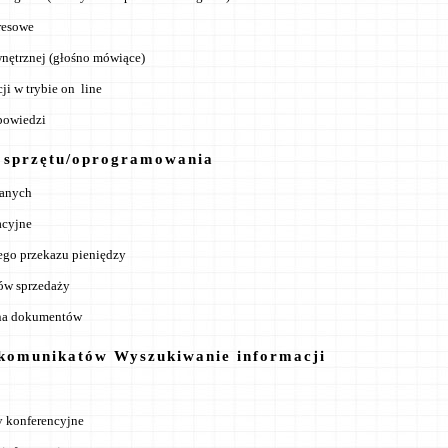
resowe
wnętrznej (głośno mówiące)
i w trybie on ­ line
powiedzi
 sprzętu/oprogramowania
danych
acyjne
ego przekazu pieniędzy
tów sprzedaży
na dokumentów
i komunikatów Wyszukiwanie informacji
 konferencyjne