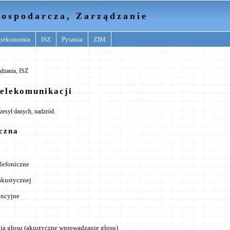
ospodarcza, Zarządzanie
oekonomia
ISZ
Pytania
ZIM
dzania, ISZ
telekomunikacji
rzesył danych, nadzród.
czna
lefoniczne
akustycznej
encyjne
a głosu (akustyczne wprowadzanie głosu)