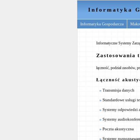
Informatyka G
Informatyka Gospodarcza
Makr
Informatyczne Systemy Zarzą
Zastosowania 
łączność, podział zasobów, p
Łączność akusty
Transmisja danych
Standardowe usługi te
Systemy odpowiedzi 
Systemy audiokonfer
Poczta akustyczna
Systemy rozpoznawani