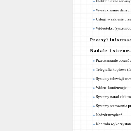
Elektroniczne serwisy
Wyszukiwanie danych 
Usługi w zakresie pr
Wideotekst (system do
Przesył informac
Nadzór i sterow
Przetwarzanie obrazó
Telegrafia kopiowa (f
Systemy telewizji we
Wideo ­ konferencje
Systemy narad elektr
Systemy sterowania p
Nadzór urządzeń
Kontrola wykorzystan