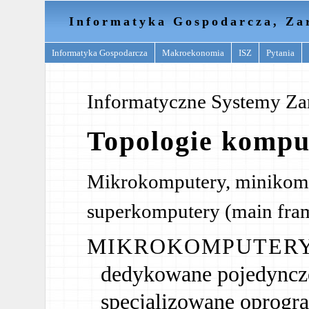
Informatyka Gospodarcza, Za
Informatyka Gospodarcza
Makroekonomia
ISZ
Pytania
Informatyczne Systemy Za
Topologie komp
Mikrokomputery, minikomp
superkomputery (main fra
MIKROKOMPUTER
dedykowane pojedyncz
specjalizowane oprogr