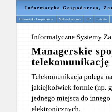
Informatyka Gospodarcza, Za
Informatyka Gospodarcza
Makroekonomia
ISZ
Pytania
Informatyczne Systemy Za
Managerskie spo
telekomunikację
Telekomunikacja polega na
jakiejkolwiek formie (np. gł
jednego miejsca do inneg
elektronicznych.