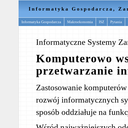
Informatyka Gospodarcza, Za
Informatyka Gospodarcza
Makroekonomia
ISZ
Pytania
Informatyczne Systemy Za
Komputerowo w
przetwarzanie in
Zastosowanie komputerów d
rozwój informatycznych sy
sposób oddziałuje na funk
Wśród najważniejszych od