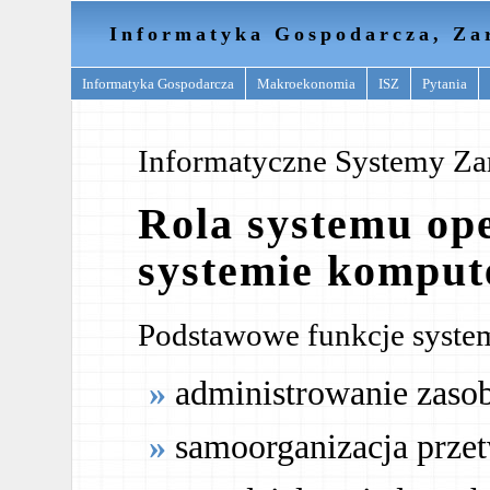
Informatyka Gospodarcza, Za
Informatyka Gospodarcza
Makroekonomia
ISZ
Pytania
Informatyczne Systemy Za
Rola systemu op
systemie kompu
Podstawowe funkcje syste
administrowanie zaso
samoorganizacja prze