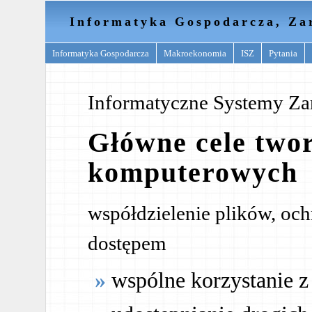
Informatyka Gospodarcza, Za
Informatyka Gospodarcza
Makroekonomia
ISZ
Pytania
Informatyczne Systemy Za
Główne cele twor
komputerowych
współdzielenie plików, oc
dostępem
wspólne korzystanie 