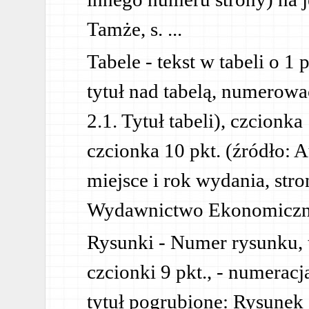
Tamże, s. ...
Tabele - tekst w tabeli o 1 
tytuł nad tabelą, numerow
2.1. Tytuł tabeli), czcionka
czcionka 10 pkt. (źródło: 
miejsce i rok wydania, str
Wydawnictwo Ekonomiczne
Rysunki - Numer rysunku, t
czcionki 9 pkt., - numerac
tytuł pogrubione: Rysunek 