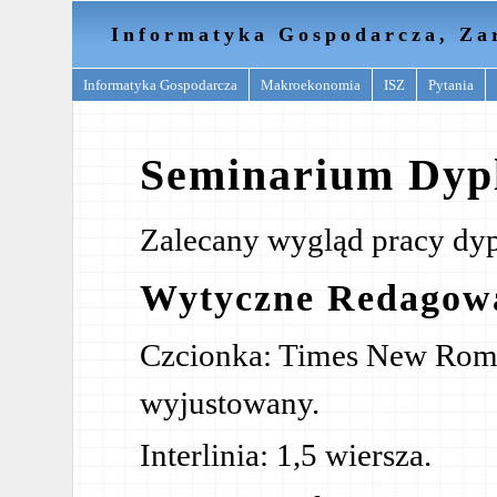
Informatyka Gospodarcza, Za
Informatyka Gospodarcza
Makroekonomia
ISZ
Pytania
Seminarium Dy
Zalecany wygląd pracy d
Wytyczne Redagow
Czcionka: Times New Roman
wyjustowany.
Interlinia: 1,5 wiersza.