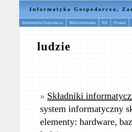
Informatyka Gospodarcza, Za
Informatyka Gospodarcza
Makroekonomia
ISZ
Pytania
ludzie
Składniki informatyc
system informatyczny sk
elementy: hardware, baz