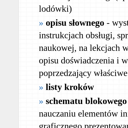
lodówki)
opisu słownego
- wys
instrukcjach obsługi, s
naukowej, na lekcjach 
opisu doświadczenia i w
poprzedzający właściw
listy kroków
schematu blokowego
nauczaniu elementów inf
graficznego prezentowa