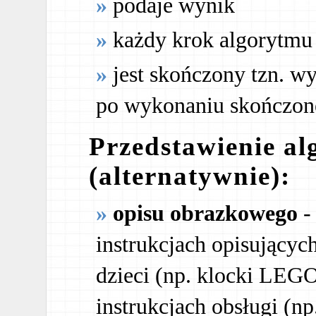
podaje wynik
każdy krok algorytmu 
jest skończony tzn. w
po wykonaniu skończone
Przedstawienie al
(alternatywnie):
opisu obrazkowego
-
instrukcjach opisujący
dzieci (np. klocki LEGO
instrukcjach obsługi (n