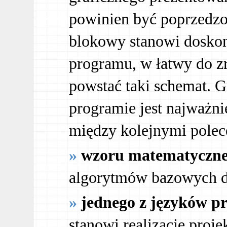
powinien być poprzedz
blokowy stanowi doskon
programu, w łatwy do z
powstać taki schemat. G
programie jest najważni
między kolejnymi polec
wzoru matematyczn
algorytmów bazowych d
jednego z języków 
stanowi realizację proj