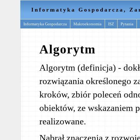
Informatyka Gospodarcza, Za
Informatyka Gospodarcza
Makroekonomia
ISZ
Pytania
Algorytm
Algorytm (definicja) - dok
rozwiązania określonego za
kroków, zbiór poleceń odn
obiektów, ze wskazaniem p
realizowane.
Nabrał znaczenia z rozwoje