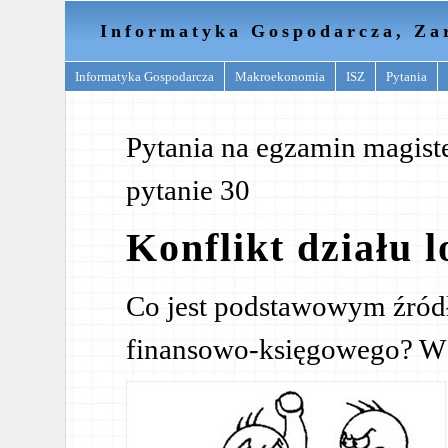
Informatyka Gospodarcza, Za
Informatyka Gospodarcza
Makroekonomia
ISZ
Pytania
Pytania na egzamin magister
pytanie 30
Konflikt działu l
Co jest podstawowym źródłe
finansowo-księgowego? W 