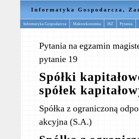
Informatyka Gospodarcza, Za
Informatyka Gospodarcza
Makroekonomia
ISZ
Pytania
Pytania na egzamin magister
pytanie 19
Spółki kapitałow
spółek kapitało
Spółka z ograniczoną odpow
akcyjna (S.A.)