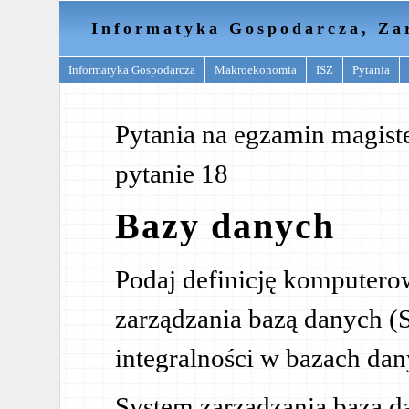
Informatyka Gospodarcza, Za
Informatyka Gospodarcza
Makroekonomia
ISZ
Pytania
Pytania na egzamin magist
pytanie 18
Bazy danych
Podaj definicję komputer
zarządzania bazą danych 
integralności w bazach da
System zarządzania bazą d