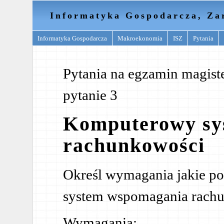
Informatyka Gospodarcza, Za
Informatyka Gospodarcza
Makroekonomia
ISZ
Pytania
Pytania na egzamin magist
pytanie 3
Komputerowy sy
rachunkowości
Określ wymagania jakie p
system wspomagania rachu
Wymagania: