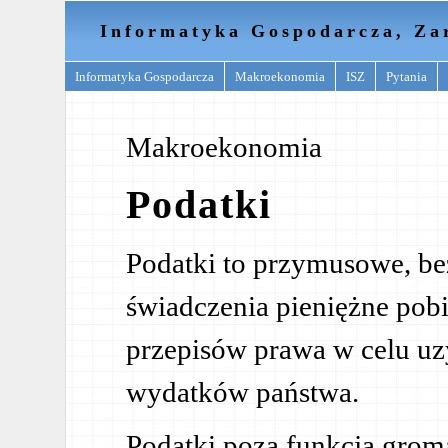
Informatyka Gospodarcza, Za
Informatyka Gospodarcza
Makroekonomia
ISZ
Pytania
Makroekonomia
Podatki
Podatki to przymusowe, be
świadczenia pieniężne pob
przepisów prawa w celu uz
wydatków państwa.
Podatki poza funkcją grom