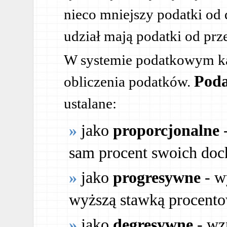
nieco mniejszy podatki od
udział mają podatki od prz
W systemie podatkowym ka
Poda
obliczenia podatków.
ustalane:
jako
proporcjonalne
-
sam procent swoich do
jako
progresywne
- w
wyższą stawką procent
jako
degresywne
- wz