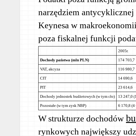
narzędziem antycyklicznej
Keynesa w makroekonomii p
poza fiskalnej funkcji pod
2005r.
Dochody państwa (mln PLN)
174 703,7
VAT, akcyza
116 980,7
CIT
14 690,6
PIT
23 614,6
Dochody jednostek budżetowych (w tym cło)
13 247,0 (
Pozostałe (w tym zysk NBP)
6 170,8 (4
bu
W strukturze dochodów
rynkowych największy udz