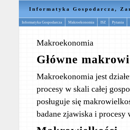
Informatyka Gospodarcza, Za
Informatyka Gospodarcza
Makroekonomia
ISZ
Pytania
Makroekonomia
Główne makrowie
Makroekonomia jest działe
procesy w skali całej gosp
posługuje się makrowielk
badane zjawiska i procesy w