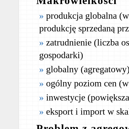
Makrowielkości
produkcja globalna (w 
produkcję sprzedaną pr
zatrudnienie (liczba o
gospodarki)
globalny (agregatowy
ogólny poziom cen (w
inwestycje (powiększa
eksport i import w ska
Problem z agrego