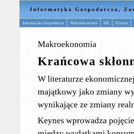
Informatyka Gospodarcza, Za
Informatyka Gospodarcza
Makroekonomia
ISZ
Pytania
Makroekonomia
Krańcowa skłonn
W literaturze ekonomicznej 
majątkowy jako zmiany w
wynikające ze zmiany realn
Keynes wprowadza pojęcie 
między wydatkami konsum