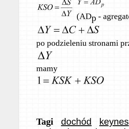
(AD
- agrega
p
po podzieleniu stronami pr
mamy
dochód
keynes
Tagi