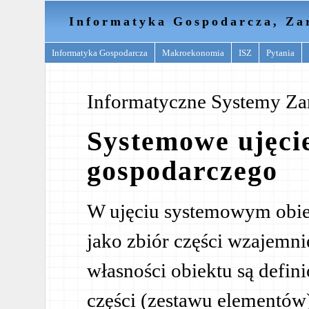
Informatyka Gospodarcza, Za
Informatyka Gospodarcza
Makroekonomia
ISZ
Pytania
Informatyczne Systemy Za
Systemowe ujęci
gospodarczego
W ujęciu systemowym obiek
jako zbiór części wzajemnie
własności obiektu są defin
części (zestawu elementów