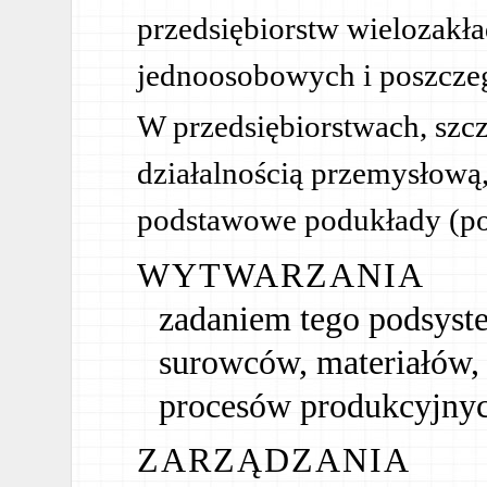
przedsiębiorstw wielozakł
jednoosobowych i poszcze
W przedsiębiorstwach, szc
działalnością przemysłow
podstawowe podukłady (po
WYTWARZANIA
zadaniem tego podsyste
surowców, materiałów,
procesów produkcyjny
ZARZĄDZANIA