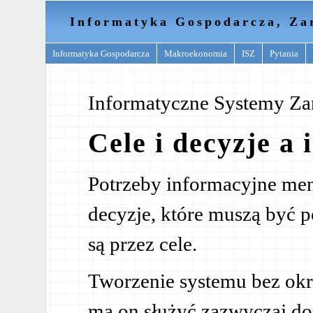
Informatyka Gospodarcza, Za
Informatyka Gospodarcza
Makroekonomia
ISZ
Pytania
Informatyczne Systemy Za
Cele i decyzje a
Potrzeby informacyjne me
decyzje, które muszą być p
są przez cele.
Tworzenie systemu bez okre
ma on służyć zazwyczaj do