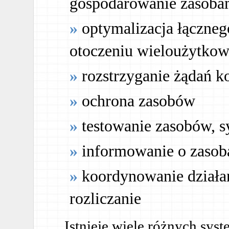
gospodarowanie zasoba
optymalizacja łączneg
otoczeniu wieloużytko
rozstrzyganie żądań k
ochrona zasobów
testowanie zasobów, s
informowanie o zasob
koordynowanie działa
rozliczanie
Istnieje wiele różnych sy