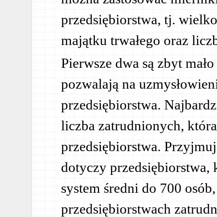
przedsiębiorstwa, tj. wiel
majątku trwałego oraz licz
Pierwsze dwa są zbyt mał
pozwalają na uzmysłowienie
przedsiębiorstwa. Najbardz
liczba zatrudnionych, któr
przedsiębiorstwa. Przyjmuj
dotyczy przedsiębiorstwa, 
system średni do 700 osób,
przedsiębiorstwach zatrud