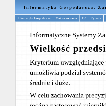
Informatyka Gospodarcza, Za
Informatyka Gospodarcza
Makroekonomia
ISZ
Pytania
Informatyczne Systemy Za
Wielkość przeds
Kryterium uwzględniające 
umożliwia podział systemó
średnie i duże.
W celu zachowania precyzj
można zastosować mierniki