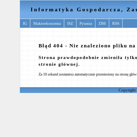
Informatyka Gospodarcza, Za
IG
Makroekonomia
ISZ
Pytania
ZIM
RSS
Błąd 404 - Nie znaleziono pliku na
Strona prawdopodobnie zmieniła tylk
stronie głównej.
Za 10 sekund zostaniesz automatycznie przeniesiony na stronę głów
Copyright 